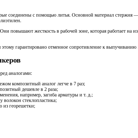
рые соединены с помощью литья. Основной материал стержня — с
олиэтилен.
ни повышают жесткость в рабочей зоне, которая работает на из
я этому гарантировано отменное сопротивление к выпучиванию 
нкеров
ред аналогами:
ежом композитный аналог легче в 7 раз;
мпозитный дешевле в 2 раза;
нения, например, загиба арматуры и т. д.;
у волокон стеклопластика;
 из георешетки;