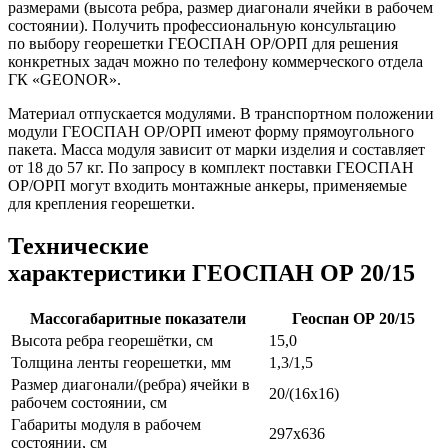
размерами (высота ребра, размер диагонали ячейки в рабочем
состоянии). Получить профессиональную консультацию
по выбору георешетки ГЕОСПАН ОР/ОРП для решения
конкретных задач можно по телефону коммерческого отдела
ГК «GEONOR».
Материал отпускается модулями. В транспортном положении
модули ГЕОСПАН ОР/ОРП имеют форму прямоугольного
пакета. Масса модуля зависит от марки изделия и составляет
от 18 до 57 кг. По запросу в комплект поставки ГЕОСПАН
ОР/ОРП могут входить монтажные анкеры, применяемые
для крепления георешетки.
Технические
характеристики
ГЕОСПАН ОР 20/15
Массогабаритные показатели
Геоспан ОР 20/15
Высота ребра георешётки, см
15,0
Толщина ленты георешетки, мм
1,3/1,5
Размер диагонали/(ребра) ячейки в
20/(16x16)
рабочем состоянии, см
Габариты модуля в рабочем
297х636
состоянии, см