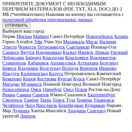
ПРИКРЕПИТЕ ДОКУМЕНТ
С НЕОБХОДИМЫМ
ПЕРЕЧНЕМ МАТЕРИАЛОВ
(PDF, TXT, XLS, DOC) ДО 2
МБ (*необязательно)
Нажимая на кнопку вы соглашаетесь с
политикой обработки персональных данных
ОТПРАВИТЬ
Выберите ваш город
Пермь
Москва
Майкоп
Санкт-Петербург
Новосибирск
Казань
Горно-Алтайск
Уфа
Улан-Удэ
Махачкала
Магас
Нальчик
Элиста
Черкесск
Петрозаводск
Сыктывкар
Йошкар-Ола
Саранск
Якутск
Владикавказ
Кызыл
Ижевск
Абакан
Грозный
Чебоксары
Барнаул
Краснодар
Красноярск
Владивосток
Ставрополь
Хабаровск
Архангельск
Астрахань
Белгород
Брянск
Владимир
Волгоград
Вологда
Воронеж
Иваново
Иркутск
Калининград
Калуга
Петропавловск-Камчатский
Кемерово
Киров
Кострома
Курган
Курск
Санкт-Петербург
Магадан
Мурманск
Нижний Новгород Великий Новгород
Новосибирск
Омск
Оренбург
Орел
Псков
Ростов-на-Дону
Рязань
Самара
Саратов
Южно-Сахалинск
Екатеринбург
Смоленск
Тамбов
Тверь
Томск
Тула
Тюмень
Ульяновск
Челябинск
Чита
Ярославль
Биробиджан
Кудымкар
Нарьян-
Мар
Дудинка
Ханты-Мансийск
Анадырь
Салехард
Новый
уренгой
Липецк